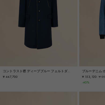
コントラスト襟 ディープブルー フェルトダス
ブルーデニム 
ターコート
ラー
¥ 447,700
¥ 153,120
¥ 2
-40%