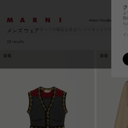
ク
よ
Marni
類
Marni Vocabulary
ら
「
すべての製品を見る
Tシャツ＆シャツ
スウェッ
メンズ ウェア
イ
探す
探す
ウェア
ウェア
New コレクショ
ファ
バッ
セール
新着
レディース
メンズ
バッグ
25
results
探す
Summer Wardrobe
探す
Summer Wardrobe
ウェア
すべての製品を見る
ウェア
すべての製品を見
New コレクショ
Wild by Nature
ファ
Pod Ba
バッ
すべ
新着
新着
オケージョン
オケージョン
ドレス
Tシャツ＆シャツ
Summer Bags
Tulipe
Pod B
Essentials
Essentials
トップス＆Tシャツ
スウェットシャツ
日本製
Tropica
Tulipe
スウェットシャツ
ニット
Tulipea Bag
Museo
Tropic
ニット
コート＆ジャケッ
Museo
コート＆ジャケット
パンツ
ハン
スカート
セットアップ
ショ
パンツ
Denim
ショ