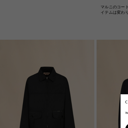
マルニのコー
イテムは変わ
C
W