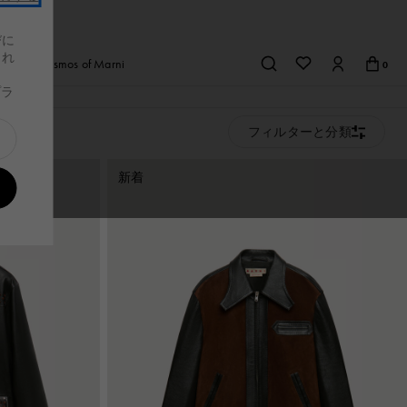
びに
これ
afe
Cosmos of Marni
0
、
プラ
Look
布＆小物
財布＆小物
s
レディース
スニーカー
スニーカー
フィルターと分類
メンズ
Tシャツ＆シャ
バッグ
品を見る
布＆小物
べての製品を見る
財布＆小物
すべての製品を見る
ツ
新着
つ折り財布
二つ折り財布
つ折り財布
三つ折り財布
ト
布
財布
の他
カードケース
その他