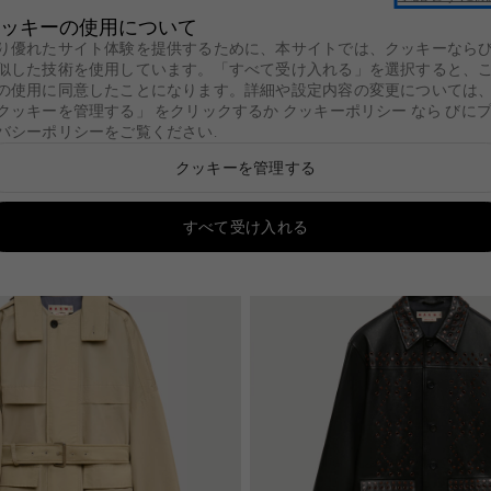
ッキーの使用について
夏季休暇期間中の出荷について
り優れたサイト体験を提供するために、本サイトでは、クッキーなら
似した技術を使用しています。「すべて受け入れる」を選択すると、
セール
新着
レディース
メンズ
バッグ
キッズ
Marni C
の使用に同意したことになります。詳細や設定内容の変更については
クッキーを管理する」 をクリックするか
クッキーポリシー
なら
びに
トシャツ
ニット
コート＆ジャケット
パンツ
セットアップ
Denim
Shop By 
バシーポリシーをご覧ください
.
ン
ミリー
グ
レディース
バッグ
レディース
レディース
シューズ
メンズ
シューズ
メンズ
メンズ
ファッション小物
キッズ
ファッション小物
財布＆小物
ジュエリー
財
Summer Bag
クッキーを管理する
Tulipea Bag
る
ン
ミリー
g
グ
ての製品を見る
レディース
すべての製品を見る
バッグ
すべての製品を見る
レディース
すべての製品を見る
レディース
すべての製品を見る
シューズ
すべての製品を見る
メンズ
すべての製品を見る
シューズ
すべての製品を見る
メンズ
すべての製品を見る
メンズ
すべての製品を見る
ファッション小物
すべての製品を見る
キッズ
すべての製品を見る
ファッション小物
すべての製品を見る
財布＆小物
すべての製品を見る
ジュエリー
すべての製
財
す
新着
チャーム＆キーリン
a Bag
ag
ウェア
ショッピングバッグ
ウェア
ハンドバッグ
Fussbett
ウェア
Fussbett Sabot
ウェア
ショッピングバッグ
アイウェア
イヤリング
二
すべて受け入れる
グ
lia Bag
a Bag
バッグ
ショルダーバッグ
バッグ
ショッピングバッグ
Softy Sneakers
バッグ
Softy Sneakers
バッグ
ショルダーバッグ
スカーフ
ネックレス
三
ベルト
 Bag
alia Bag
シューズ
ウエストポーチ
シューズ
ショルダーバッグ
Pablo Sneakers
シューズ
Pablo Sneakers
シューズ
ウエストポーチ
ソックス
ブレスレッ
財
アイウェア
ト
 Bag
ファッション小物
バックパック
ファッション小物
スニーカー
ファッション小物
スニーカー
ファッション小物
バックパック
その他アクセサリー
リング
そ
スカーフ
レースアップ＆モカ
ドバッグ
スライド＆サンダル
帽子
ブローチ
シン
ソックス
ッピングバッグ
フラット&スリッパ
スライド＆サンダル
帽子
ルダーバッグ
パンプス
その他アクセサリー