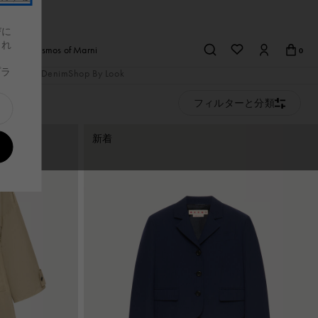
びに
これ
afe
Cosmos of Marni
0
、
プラ
トアップ
Denim
Shop By Look
布＆小物
財布＆小物
s
レディース
スニーカー
スニーカー
フィルターと分類
メンズ
Tシャツ＆シャ
バッグ
品を見る
布＆小物
べての製品を見る
財布＆小物
すべての製品を見る
ツ
新着
つ折り財布
二つ折り財布
つ折り財布
三つ折り財布
ト
布
財布
の他
カードケース
その他