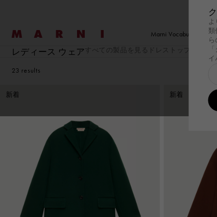
ク
よ
Marni
類
Marni Vocabulary
ら
「
すべての製品を見る
ドレス
トップス＆Tシ
レディース ウェア
イ
探す
探す
ウェア
ウェア
New コレクショ
ファ
バッ
セール
新着
レディース
メンズ
バッグ
23
results
探す
Summer Wardrobe
探す
Summer Wardrobe
ウェア
すべての製品を見る
ウェア
すべての製品を見
New コレクショ
Wild by Nature
ファ
Pod Ba
バッ
すべ
新着
新着
オケージョン
オケージョン
ドレス
Tシャツ＆シャツ
Summer Bags
Tulipe
Pod B
Essentials
Essentials
トップス＆Tシャツ
スウェットシャツ
日本製
Tropica
Tulipe
スウェットシャツ
ニット
Tulipea Bag
Museo
Tropic
ニット
コート＆ジャケッ
Museo
コート＆ジャケット
パンツ
ハン
スカート
セットアップ
ショ
パンツ
Denim
ショ