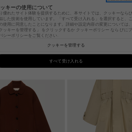
ッキーの使用について
7月6日、マルニ フラワー カフェ リニューアルオープン
り優れたサイト体験を提供するために、本サイトでは、クッキーなら
似した技術を使用しています。「すべて受け入れる」を選択すると、
セール
新着
レディース
メンズ
バッグ
キッズ
Marni C
の使用に同意したことになります。詳細や設定内容の変更については
クッキーを管理する」 をクリックするか
クッキーポリシー
なら
びに
ャツ
スウェットシャツ
ニット
コート＆ジャケット
スカート
パンツ
セッ
バシーポリシーをご覧ください
.
ン
ミリー
グ
レディース
バッグ
レディース
レディース
シューズ
メンズ
シューズ
メンズ
メンズ
ファッション小物
キッズ
ファッション小物
財布＆小物
ジュエリー
財
Summer Bag
クッキーを管理する
Tulipea Bag
る
ン
ミリー
g
グ
ての製品を見る
レディース
すべての製品を見る
バッグ
すべての製品を見る
レディース
すべての製品を見る
レディース
すべての製品を見る
シューズ
すべての製品を見る
メンズ
すべての製品を見る
シューズ
すべての製品を見る
メンズ
すべての製品を見る
メンズ
すべての製品を見る
ファッション小物
すべての製品を見る
キッズ
すべての製品を見る
ファッション小物
すべての製品を見る
財布＆小物
すべての製品を見る
ジュエリー
すべての製
財
す
新着
チャーム＆キーリン
a Bag
ag
ウェア
ショッピングバッグ
ウェア
ハンドバッグ
Fussbett
ウェア
Fussbett Sabot
ウェア
ショッピングバッグ
アイウェア
イヤリング
二
すべて受け入れる
グ
lia Bag
a Bag
バッグ
ショルダーバッグ
バッグ
ショッピングバッグ
Softy Sneakers
バッグ
Softy Sneakers
バッグ
ショルダーバッグ
スカーフ
ネックレス
三
ベルト
 Bag
alia Bag
シューズ
ウエストポーチ
シューズ
ショルダーバッグ
Pablo Sneakers
シューズ
Pablo Sneakers
シューズ
ウエストポーチ
ソックス
ブレスレッ
財
アイウェア
ト
 Bag
ファッション小物
バックパック
ファッション小物
スニーカー
ファッション小物
スニーカー
ファッション小物
バックパック
その他アクセサリー
リング
そ
スカーフ
レースアップ＆モカ
ドバッグ
スライド＆サンダル
帽子
ブローチ
シン
ソックス
ッピングバッグ
フラット&スリッパ
スライド＆サンダル
帽子
ルダーバッグ
パンプス
その他アクセサリー