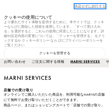
夏季休暇期間中の出荷について
承諾せずに続行する
Marni
クッキーの使用について
0
より優れたサイト体験を提供するために、本サイトでは、クッキ
ーならびに類似した技術を使用しています。「すべて受け入れ
クライアントサービス
る」を選択すると、これらの使用に同意したことになります。詳
細や設定内容の変更については、「クッキーを管理する」 をクリ
ックするか
クッキーポリシー
なら
びにプライバシーポリシーを
ご覧ください
.
クッキーを管理する
お問い合わせ
ご注文に関する情報
MARNI SERVICES
すべて受け入れる
MARNI SERVICES
店舗での受け取り
オンラインでご購入いただいた商品を、利用可能なMARNIの店舗
にて無料でお受け取りいただくことができます。
商品ページ、またはショッピングカートで「店舗での受け取り」