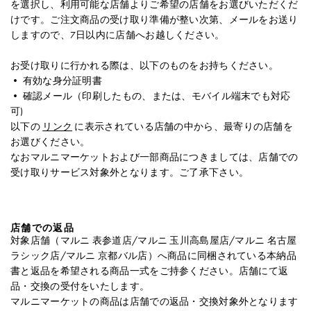
を選択し、利用可能な店舗よりご希望の店舗をお選びいただくだ
けです。ご注文商品の受け取り準備が整い次第、メールをお送り
しますので、7日以内に店舗へお越しください。
お受け取りに行かれる際は、以下のものをお持ちください。
• 有効な身分証明書
• 確認メール（印刷したもの、または、モバイル端末でも対応
アカウント
可)
以下の
リンク
に表示されている店舗の中から、最寄りの店舗を
カートを表示する
お選びください。
ウィッシュリスト
なおマルニマーケットおよび一部商品につきましては、店舗での
受け取りサービス対象外となります。ご了承下さい。
店舗での返品
対象店舗（マルニ 表参道店/マルニ 玉川高島屋店/マルニ 名古屋
ラシック店/マルニ 京都バル店）へ商品に同梱されている本納品
書と返品を希望される商品一式をご持参ください。店舗にて返
品・交換の受付をいたします。
マルニマーケットの商品は店舗での返品・交換対象外となります