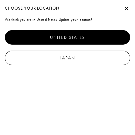
夏季休暇期間中の出荷について
承諾せずに続行する
CHOOSE YOUR LOCATION
Marni
We think you are in United States. Update your location?
クッキーの使用について
0
より優れたサイト体験を提供するために、本サイトでは、クッキ
すべての製品を見る
イヤリング
ネックレス
ブレスレット
リング
ブロ
ーならびに類似した技術を使用しています。「すべて受け入れ
UNITED STATES
る」を選択すると、これらの使用に同意したことになります。詳
41
results
フィルターと分類
細や設定内容の変更については、「クッキーを管理する」 をクリ
ックするか
クッキーポリシー
なら
びにプライバシーポリシーを
新着
新着
ご覧ください
.
JAPAN
クッキーを管理する
すべて受け入れる