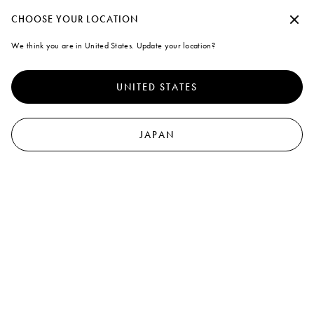
夏季休暇期間中の出荷について
承諾せずに続行する
CHOOSE YOUR LOCATION
Marni
We think you are in United States. Update your location?
クッキーの使用について
0
より優れたサイト体験を提供するために、本サイトでは、クッキ
ーならびに類似した技術を使用しています。「すべて受け入れ
UNITED STATES
る」を選択すると、これらの使用に同意したことになります。詳
Marni Market
細や設定内容の変更については、「クッキーを管理する」 をクリ
ックするか
クッキーポリシー
なら
びにプライバシーポリシーを
ご覧ください
マルニ オンラインストアでのマルニ マーケット商品のお取り扱
.
JAPAN
いは2026年6月30日(火)で終了しております。
クッキーを管理する
マルニ オンラインストアにて購入いただいた
マルニ マーケット商品に関するお問い合わせは、クライアントサ
すべて受け入れる
ービスにて承ります。
なお、マルニ マーケット商品(の一部)は
マルニ フラワー カフェおよび不定期開催の
ポップアップにてご購入いただけます。