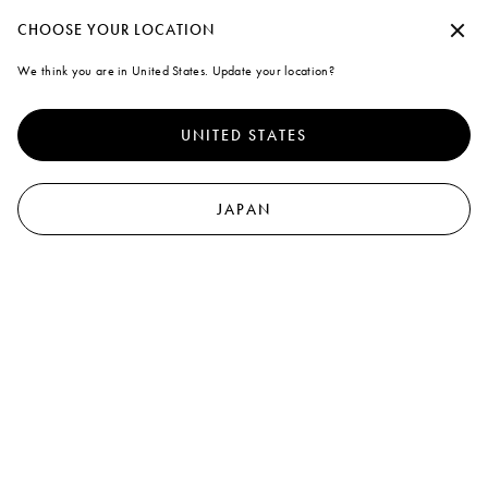
夏季休暇期間中の出荷について
承諾せずに続行する
CHOOSE YOUR LOCATION
Marni
We think you are in United States. Update your location?
クッキーの使用について
0
より優れたサイト体験を提供するために、本サイトでは、クッキ
ーならびに類似した技術を使用しています。「すべて受け入れ
UNITED STATES
る」を選択すると、これらの使用に同意したことになります。詳
キ
細や設定内容の変更については、「クッキーを管理する」 をクリ
ックするか
クッキーポリシー
なら
びにプライバシーポリシーを
ご覧ください
.
JAPAN
クッキーを管理する
すべて受け入れる