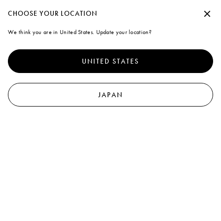
夏季休暇期間中の出荷について
承諾せずに続行する
CHOOSE YOUR LOCATION
Marni
We think you are in United States. Update your location?
クッキーの使用について
0
より優れたサイト体験を提供するために、本サイトでは、クッキ
ーならびに類似した技術を使用しています。「すべて受け入れ
44
results
フィルターと分類
UNITED STATES
る」を選択すると、これらの使用に同意したことになります。詳
細や設定内容の変更については、「クッキーを管理する」 をクリ
新着
ックするか
クッキーポリシー
なら
新着
びにプライバシーポリシーを
ご覧ください
.
JAPAN
クッキーを管理する
すべて受け入れる