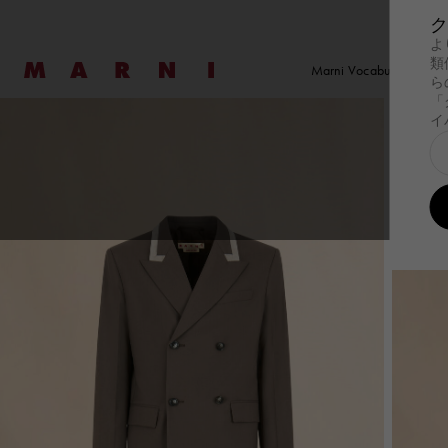
ク
よ
Marni
類
Marni Vocabulary
ら
「
イ
探す
探す
ウェア
ウェア
New コレクショ
ファ
バッ
セール
新着
レディース
メンズ
バッグ
探す
Summer Wardrobe
探す
Summer Wardrobe
ウェア
すべての製品を見る
ウェア
すべての製品を見
New コレクショ
Wild by Nature
ファ
Pod Ba
バッ
すべ
オケージョン
オケージョン
ドレス
Tシャツ＆シャツ
Summer Bags
Tulipe
Pod B
Essentials
Essentials
トップス＆Tシャツ
スウェットシャツ
日本製
Tropica
Tulipe
スウェットシャツ
ニット
Tulipea Bag
Museo
Tropic
ニット
コート＆ジャケッ
Museo
コート＆ジャケット
パンツ
ハン
スカート
セットアップ
ショ
パンツ
Denim
ショ