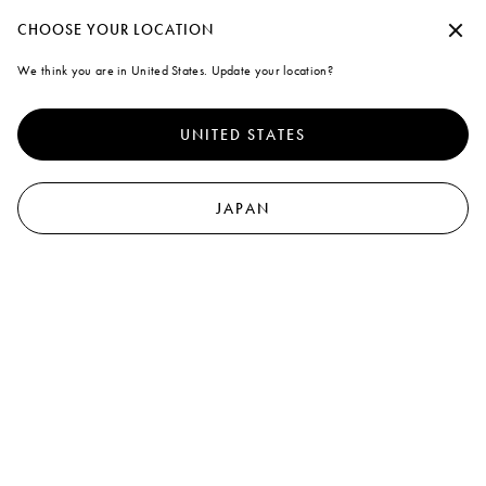
夏季休暇期間中の出荷について
承諾せずに続行する
CHOOSE YOUR LOCATION
Marni
We think you are in United States. Update your location?
クッキーの使用について
0
より優れたサイト体験を提供するために、本サイトでは、クッキ
ーならびに類似した技術を使用しています。「すべて受け入れ
UNITED STATES
る」を選択すると、これらの使用に同意したことになります。詳
細や設定内容の変更については、「クッキーを管理する」 をクリ
ックするか
クッキーポリシー
なら
びにプライバシーポリシーを
ご覧ください
.
JAPAN
クッキーを管理する
すべて受け入れる