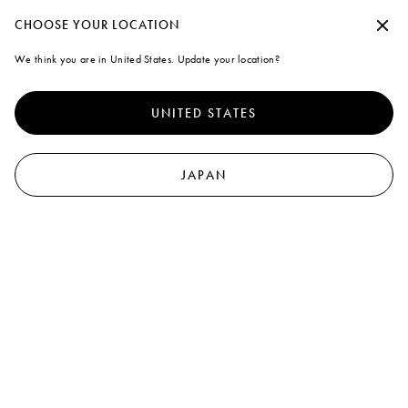
夏季休暇期間中の出荷について
承諾せずに続行する
CHOOSE YOUR LOCATION
Marni
We think you are in United States. Update your location?
クッキーの使用について
0
より優れたサイト体験を提供するために、本サイトでは、クッキ
ーならびに類似した技術を使用しています。「すべて受け入れ
UNITED STATES
る」を選択すると、これらの使用に同意したことになります。詳
細や設定内容の変更については、「クッキーを管理する」 をクリ
ックするか
クッキーポリシー
なら
びにプライバシーポリシーを
ご覧ください
.
JAPAN
クッキーを管理する
すべて受け入れる