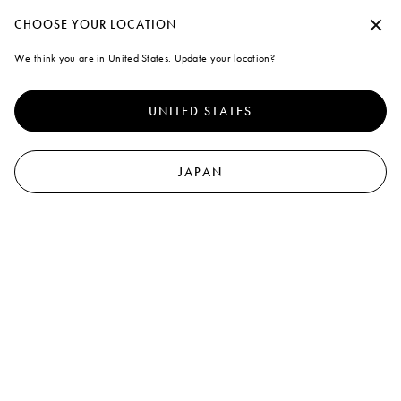
夏季休暇期間中の出荷について
承諾せずに続行する
CHOOSE YOUR LOCATION
Marni
We think you are in United States. Update your location?
クッキーの使用について
0
より優れたサイト体験を提供するために、本サイトでは、クッキ
ーならびに類似した技術を使用しています。「すべて受け入れ
UNITED STATES
る」を選択すると、これらの使用に同意したことになります。詳
細や設定内容の変更については、「クッキーを管理する」 をクリ
ックするか
クッキーポリシー
なら
びにプライバシーポリシーを
ご覧ください
.
JAPAN
クッキーを管理する
すべて受け入れる