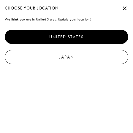
夏季休暇期間中の出荷について
承諾せずに続行する
CHOOSE YOUR LOCATION
Marni
We think you are in United States. Update your location?
クッキーの使用について
0
より優れたサイト体験を提供するために、本サイトでは、クッキ
ーならびに類似した技術を使用しています。「すべて受け入れ
UNITED STATES
る」を選択すると、これらの使用に同意したことになります。詳
細や設定内容の変更については、「クッキーを管理する」 をクリ
ックするか
クッキーポリシー
なら
びにプライバシーポリシーを
ご覧ください
.
JAPAN
クッキーを管理する
すべて受け入れる