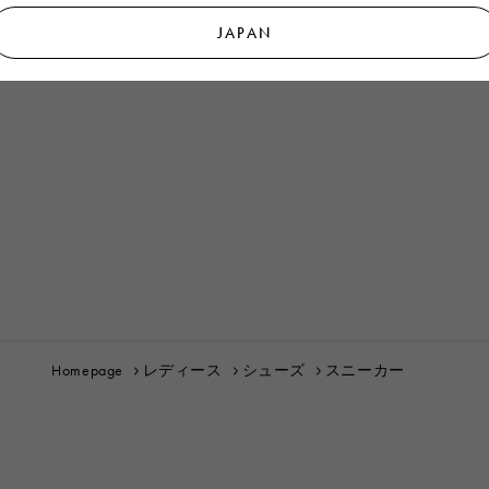
JAPAN
Homepage
レディース
シューズ
スニーカー