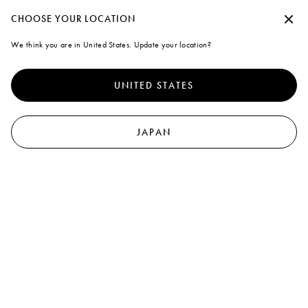
夏季休暇期間中の出荷について
承諾せずに続行する
CHOOSE YOUR LOCATION
Marni
We think you are in United States. Update your location?
クッキーの使用について
0
より優れたサイト体験を提供するために、本サイトでは、クッキ
ーならびに類似した技術を使用しています。「すべて受け入れ
UNITED STATES
る」を選択すると、これらの使用に同意したことになります。詳
細や設定内容の変更については、「クッキーを管理する」 をクリ
ックするか
クッキーポリシー
なら
びにプライバシーポリシーを
ご覧ください
.
JAPAN
クッキーを管理する
すべて受け入れる