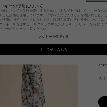
ッキーの使用について
夏季休暇期間中の出荷について
り優れたサイト体験を提供するために、本サイトでは、クッキーなら
似した技術を使用しています。「すべて受け入れる」を選択すると、
セール
新着
レディース
メンズ
バッグ
キッズ
Marni C
の使用に同意したことになります。詳細や設定内容の変更については
クッキーを管理する」 をクリックするか
クッキーポリシー
なら
びに
バシーポリシーをご覧ください
.
ン
ミリー
グ
レディース
バッグ
レディース
レディース
シューズ
メンズ
シューズ
メンズ
メンズ
ファッション小物
キッズ
ファッション小物
財布＆小物
ジュエリー
財
Summer Bag
クッキーを管理する
Tulipea Bag
る
ン
ミリー
g
グ
ての製品を見る
レディース
すべての製品を見る
バッグ
すべての製品を見る
レディース
すべての製品を見る
レディース
すべての製品を見る
シューズ
すべての製品を見る
メンズ
すべての製品を見る
シューズ
すべての製品を見る
メンズ
すべての製品を見る
メンズ
すべての製品を見る
ファッション小物
すべての製品を見る
キッズ
すべての製品を見る
ファッション小物
すべての製品を見る
財布＆小物
すべての製品を見る
ジュエリー
すべての製
財
す
チャーム＆キーリン
a Bag
ag
ウェア
ショッピングバッグ
ウェア
ハンドバッグ
Fussbett
ウェア
Fussbett Sabot
ウェア
ショッピングバッグ
アイウェア
イヤリング
二
すべて受け入れる
新着
グ
lia Bag
a Bag
バッグ
ショルダーバッグ
バッグ
ショッピングバッグ
Softy Sneakers
バッグ
Softy Sneakers
バッグ
ショルダーバッグ
スカーフ
ネックレス
三
シル
ベルト
¥ 20
 Bag
alia Bag
シューズ
ウエストポーチ
シューズ
ショルダーバッグ
Pablo Sneakers
シューズ
Pablo Sneakers
シューズ
ウエストポーチ
ソックス
ブレスレッ
財
アイウェア
ト
 Bag
ファッション小物
バックパック
ファッション小物
スニーカー
ファッション小物
スニーカー
ファッション小物
バックパック
その他アクセサリー
リング
そ
色
スカーフ
レースアップ＆モカ
ドバッグ
スライド＆サンダル
帽子
ブローチ
シン
ソックス
ッピングバッグ
フラット&スリッパ
スライド＆サンダル
帽子
ルダーバッグ
パンプス
その他アクセサリー