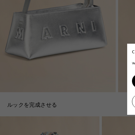
C
W
ルックを完成させる