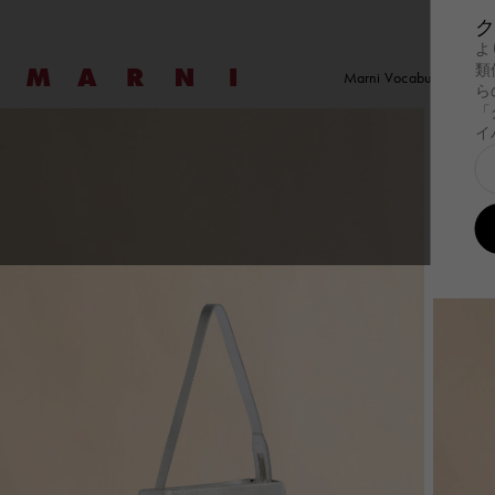
ク
よ
Marni
類
Marni Vocabulary
ら
「
イ
探す
探す
ウェア
ウェア
New コレクショ
ファ
バッ
セール
新着
レディース
メンズ
バッグ
探す
Summer Wardrobe
探す
Summer Wardrobe
ウェア
すべての製品を見る
ウェア
すべての製品を見
New コレクショ
Wild by Nature
ファ
Pod Ba
バッ
すべ
オケージョン
オケージョン
ドレス
Tシャツ＆シャツ
Summer Bags
Tulipe
Pod B
Essentials
Essentials
トップス＆Tシャツ
スウェットシャツ
日本製
Tropica
Tulipe
スウェットシャツ
ニット
Tulipea Bag
Museo
Tropic
ニット
コート＆ジャケッ
Museo
コート＆ジャケット
パンツ
ハン
スカート
セットアップ
ショ
パンツ
Denim
ショ