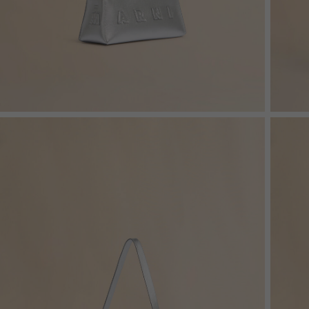
セットアップ
Shop By Look
Denim
Shop By Look