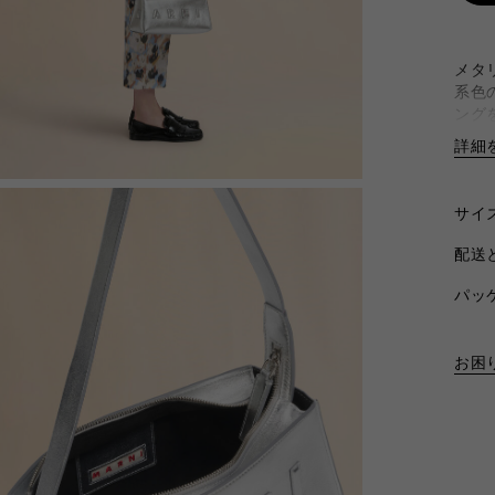
ブーツ＆アンクルブ
ーツ
メタ
系色
ング
ルダー
詳細
Bo
In
Li
サイ
Me
配送
Me
商品
パッ
お困