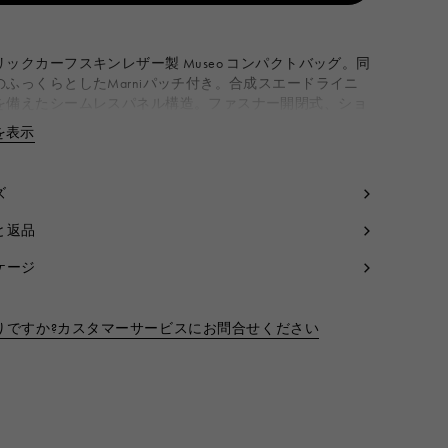
から利用可能です。
リックカーフスキンレザー製 Museo コンパクトバッグ。同
のふっくらとしたMarniパッチ付き。合成スエードライニ
を備えたシームレスパネル構造。ファスナー開閉式、ショ
ストラップ付き。 Made in Italy
を表示
詳細を閉じる
dy: 100% Ovine Leather
side: 100% Ovine Leather
ning: 95% Polyester 5% Polyurethane
ズ
tallic Parts: 100% Brass
と返品
tallic Parts: 100% Zama
コード:
SBMP0248U1P498900N20
ケージ
りですか?カスタマーサービスにお問合せください