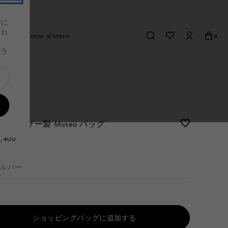
びに
これ
afe
Cosmos of Marni
0
、
プラ
布＆小物
財布＆小物
s
レディース
スニーカー
スニーカー
メンズ
Tシャツ＆シャ
バッグ
品を見る
布＆小物
べての製品を見る
財布＆小物
すべての製品を見る
ツ
つ折り財布
二つ折り財布
つ折り財布
三つ折り財布
バー レザー製 Museo バッグ
2,400
ト
布
財布
の他
カードケース
シルバー
その他
ショッピングバッグに追加する