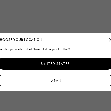
HOOSE YOUR LOCATION
e think you are in United States. Update your location?
UNITED STATES
JAPAN