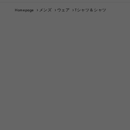
Homepage
メンズ
ウェア
Tシャツ＆シャツ