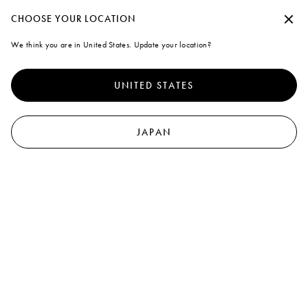
7月6日、マルニ フラワー カフェ リニューアルオープン
承諾せずに続行する
CHOOSE YOUR LOCATION
Marni
We think you are in United States. Update your location?
クッキーの使用について
0
より優れたサイト体験を提供するために、本サイトでは、クッキ
ーならびに類似した技術を使用しています。「すべて受け入れ
UNITED STATES
る」を選択すると、これらの使用に同意したことになります。詳
細や設定内容の変更については、「クッキーを管理する」 をクリ
ックするか
クッキーポリシー
なら
びにプライバシーポリシーを
ご覧ください
.
JAPAN
クッキーを管理する
すべて受け入れる