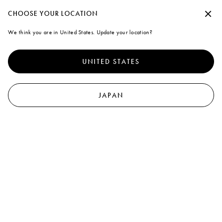
夏季休暇期間中の出荷について
承諾せずに続行する
CHOOSE YOUR LOCATION
Marni
We think you are in United States. Update your location?
クッキーの使用について
0
より優れたサイト体験を提供するために、本サイトでは、クッキ
ーならびに類似した技術を使用しています。「すべて受け入れ
UNITED STATES
る」を選択すると、これらの使用に同意したことになります。詳
細や設定内容の変更については、「クッキーを管理する」 をクリ
ックするか
クッキーポリシー
なら
びにプライバシーポリシーを
ご覧ください
.
JAPAN
クッキーを管理する
すべて受け入れる