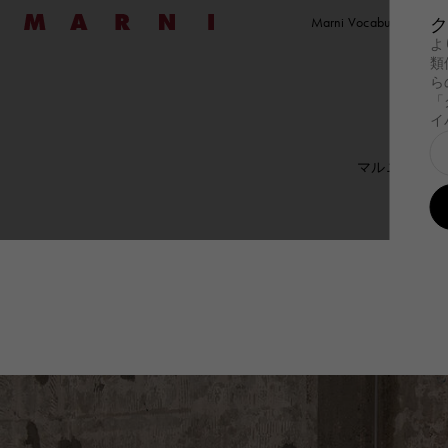
Marni
Marni Vocabulary
ク
よ
類
探す
探す
ウェア
ウェア
New コレクショ
ファ
バッ
セール
新着
レディース
メンズ
バッグ
ら
「
探す
Summer Wardrobe
探す
Summer Wardrobe
ウェア
すべての製品を見る
ウェア
すべての製品を見
New コレクショ
Wild by Nature
ファ
Pod Ba
バッ
すべ
イ
オケージョン
オケージョン
ドレス
Tシャツ＆シャツ
Summer Bags
Tulipe
Pod B
マルニ オンラ
Essentials
Essentials
トップス＆Tシャツ
スウェットシャツ
日本製
Tropica
Tulipe
スウェットシャツ
ニット
Tulipea Bag
Museo
Tropic
マルニ 
ニット
コート＆ジャケッ
Museo
コート＆ジャケット
パンツ
ハン
スカート
セットアップ
ショ
パンツ
Denim
ショ
セットアップ
Shop By Look