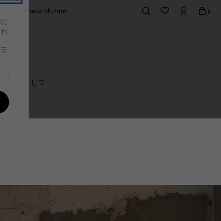
afe
Cosmos of Marni
0
びに
これ
布＆小物
財布＆小物
、
s
レディース
スニーカー
スニーカー
プラ
メンズ
Tシャツ＆シャ
バッグ
品を見る
布＆小物
べての製品を見る
財布＆小物
すべての製品を見る
ツ
つ折り財布
二つ折り財布
(火)で終了して
つ折り財布
三つ折り財布
ト
布
財布
承ります。
の他
カードケース
その他