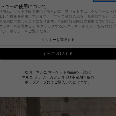
セール
新着
レディース
メンズ
バッグ
キッズ
Marni C
ッキーの使用について
夏季休暇期間中の出荷について
り優れたサイト体験を提供するために、本サイトでは、クッキーなら
似した技術を使用しています。「すべて受け入れる」を選択すると、
ン
ミリー
グ
レディース
バッグ
レディース
レディース
シューズ
メンズ
シューズ
メンズ
メンズ
ファッション小物
キッズ
ファッション小物
財布＆小物
ジュエリー
財
の使用に同意したことになります。詳細や設定内容の変更については
Summer Bag
Marni Market
クッキーを管理する」 をクリックするか
クッキーポリシー
なら
びに
Tulipea Bag
る
ン
ミリー
g
グ
ての製品を見る
レディース
すべての製品を見る
バッグ
すべての製品を見る
レディース
すべての製品を見る
レディース
すべての製品を見る
シューズ
すべての製品を見る
メンズ
すべての製品を見る
シューズ
すべての製品を見る
メンズ
すべての製品を見る
メンズ
すべての製品を見る
ファッション小物
すべての製品を見る
キッズ
すべての製品を見る
ファッション小物
すべての製品を見る
財布＆小物
すべての製品を見る
ジュエリー
すべての製
財
す
バシーポリシーをご覧ください
.
チャーム＆キーリン
クッキーを管理する
a Bag
ag
ウェア
ショッピングバッグ
ウェア
ハンドバッグ
Fussbett
ウェア
Fussbett Sabot
ウェア
ショッピングバッグ
アイウェア
イヤリング
二
インストアでのマルニ マーケット商品のお取り扱いは2026年6月30日
グ
おります。
lia Bag
a Bag
バッグ
ショルダーバッグ
バッグ
ショッピングバッグ
Softy Sneakers
バッグ
Softy Sneakers
バッグ
ショルダーバッグ
スカーフ
ネックレス
三
すべて受け入れる
ベルト
マルニ オンラインストアにて購入いただいた
 Bag
alia Bag
シューズ
ウエストポーチ
シューズ
ショルダーバッグ
Pablo Sneakers
シューズ
Pablo Sneakers
シューズ
ウエストポーチ
ソックス
ブレスレッ
財
マーケット商品に関するお問い合わせは、クライアントサービスにて
アイウェア
ト
 Bag
ファッション小物
バックパック
ファッション小物
スニーカー
ファッション小物
スニーカー
ファッション小物
バックパック
その他アクセサリー
リング
そ
なお、マルニ マーケット商品(の一部)は
スカーフ
マルニ フラワー カフェおよび不定期開催の
レースアップ＆モカ
ドバッグ
スライド＆サンダル
帽子
ブローチ
ポップアップにてご購入いただけます。
シン
ソックス
ッピングバッグ
フラット&スリッパ
スライド＆サンダル
帽子
ルダーバッグ
パンプス
その他アクセサリー
ブーツ＆アンクルブ
ーツ