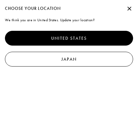
7月6日、マルニ フラワー カフェ リニューアルオープン
承諾せずに続行する
CHOOSE YOUR LOCATION
Marni
We think you are in United States. Update your location?
クッキーの使用について
0
より優れたサイト体験を提供するために、本サイトでは、クッキ
結果が見つかりません
ーならびに類似した技術を使用しています。「すべて受け入れ
UNITED STATES
る」を選択すると、これらの使用に同意したことになります。詳
検索に一致する結果はありませんでした: “backpack”
細や設定内容の変更については、「クッキーを管理する」 をクリ
ックするか
クッキーポリシー
なら
びにプライバシーポリシーを
ご覧ください
.
JAPAN
クッキーを管理する
すべて受け入れる