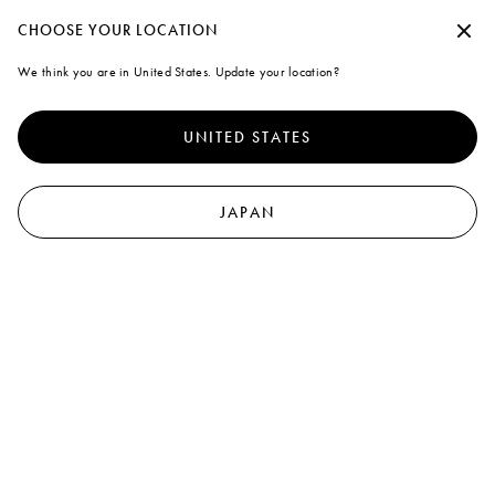
7月6日、マルニ フラワー カフェ リニューアルオープン
承諾せずに続行する
CHOOSE YOUR LOCATION
Marni
We think you are in United States. Update your location?
クッキーの使用について
0
より優れたサイト体験を提供するために、本サイトでは、クッキ
ーならびに類似した技術を使用しています。「すべて受け入れ
UNITED STATES
る」を選択すると、これらの使用に同意したことになります。詳
細や設定内容の変更については、「クッキーを管理する」 をクリ
ックするか
クッキーポリシー
なら
びにプライバシーポリシーを
ご覧ください
.
JAPAN
クッキーを管理する
すべて受け入れる