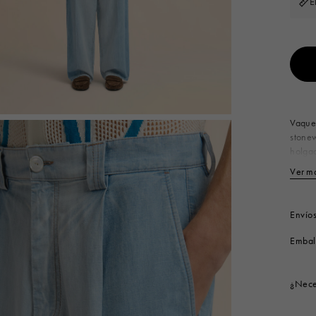
E
Look
Botas
Otros accesorios
Vaque
stonew
holgad
latera
Ver m
atado 
traser
10
Envío
Códig
Embal
¿Nece