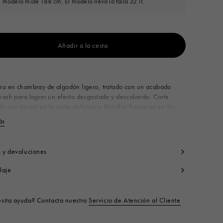
l modelo mide 188 cm. El modelo lleva la talla 32 IT.
Añadir a la cesta
Disponible a partir de
ro en chambray de algodón ligero, tratado con un acabado
ash para lograr un efecto desgastado y descolorido. Corte
o con pinzas en la parte delantera. Bolsillos franceses en los
les y tipo parche en la espalda. Se completa con un pañuelo
ás
Ver menos
en una trabilla. Aplique con logotipo de Marni en la parte
a. Made in Italy
0% CO1
s y devoluciones
o de producto:
PUJU0126Q0USCZ1200B15
laje
sita ayuda? Contacta nuestro
Servicio de Atención al Cliente