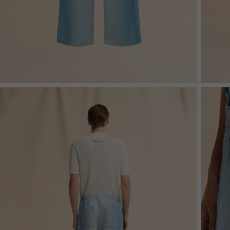
Denim
Shop By 
Shop By Look