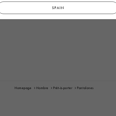
SPAIN
Homepage
Hombre
Prêt-à-porter
Pantalones