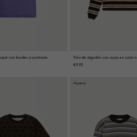
Look
Botas
Otros accesorios
iqué con bordes a contraste
Polo de algodón con rayas en color 
claro
€595
Nuevo