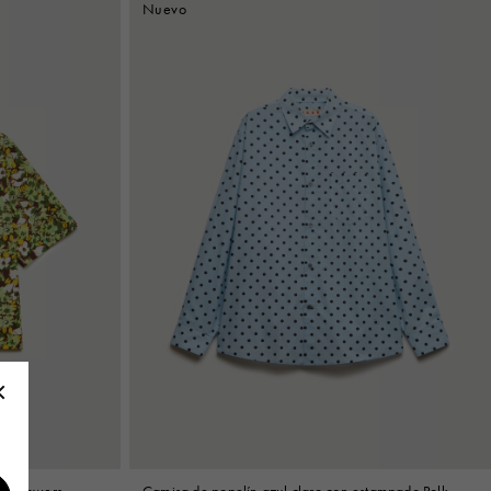
Nuevo
op Flowers
Camisa de popelín azul claro con estampado Polka