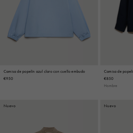
Camisa de popelín azul claro con cuello embudo
Camisa de popeli
cremallera
€950
€850
Hombre
Nuevo
Nuevo