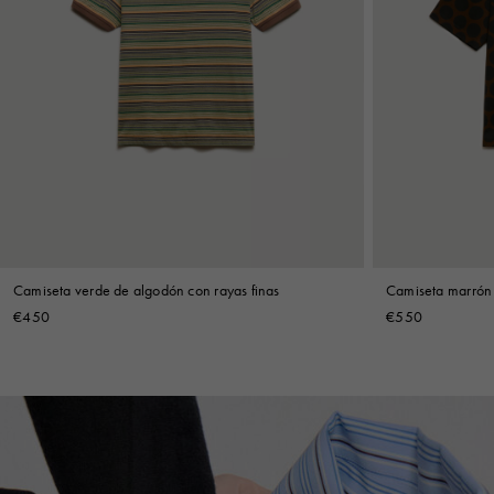
Camiseta verde de algodón con rayas finas
Camiseta marrón
Rhythm
€450
€550