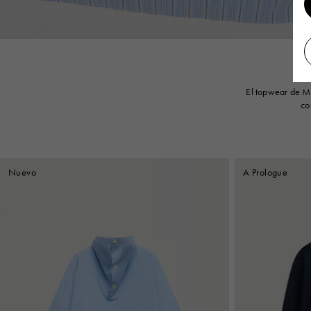
El topwear de Ma
co
Nuevo
A Prologue