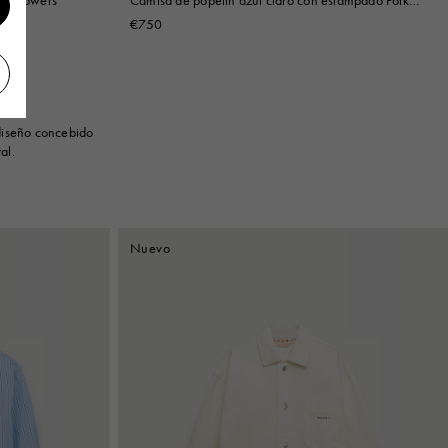
Rhythm
€750
 diseño concebido
al.
Nuevo