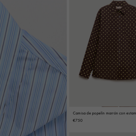
Camisa de popelín marrón con esta
Rhythm
€750