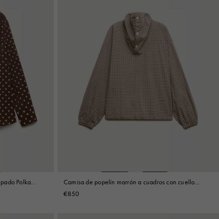
mpado Polka
Camisa de popelín marrón a cuadros con cuello
embudo
€850