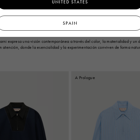
UNITED STATES
€750
SPAIN
rni expresa una visión contemporánea a través del color, la materialidad y un
n atención, donde la esencialidad y la experimentación conviven de forma natur
A Prologue