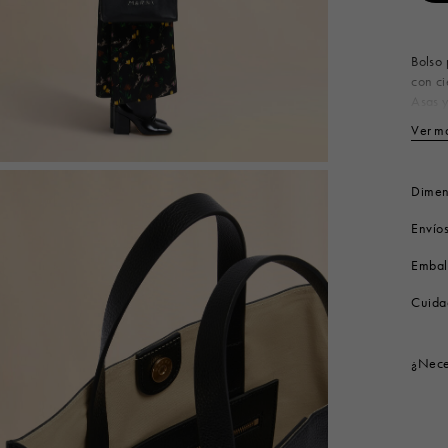
Look
Botas
Otros accesorios
Bolso
con ci
Asas y
Marni
Ver m
in Ital
Cu
Co
Dimen
Fo
Envío
In
Pa
Embal
Pa
Pa
Cuida
Códig
¿Nece