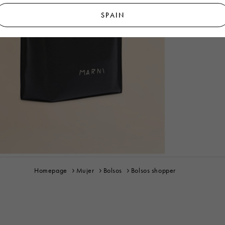
SPAIN
Homepage
Mujer
Bolsos
Bolsos shopper