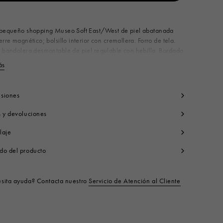
Disponible a partir de
 pequeño shopping Museo Soft East/West de piel abatanada
erre magnético; bolsillo interior con cremallera. Forro de tela.
 bandolera desmontable de piel regulable con hebilla. Bordado
 Mending a tono realizado a mano en la parte delantera. Made
ás
Ver menos
y
erpo: 100% Piel De Becerro
ntraste: 100% Poliéster
siones
rro: 95% Algodón 5% Acrílico
s y devoluciones
terior: 100% Piel De Becerro
rtes Metálicas: 100% Laton
laje
rtes Metálicas: 100% Acero
rtes Metálicas: 100% Zama
do del producto
o de producto:
SHMP0069L3P653300N99
sita ayuda? Contacta nuestro
Servicio de Atención al Cliente