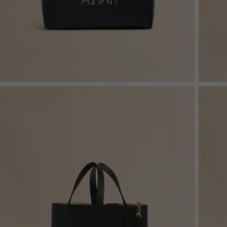
Denim
Shop By 
Shop By Look