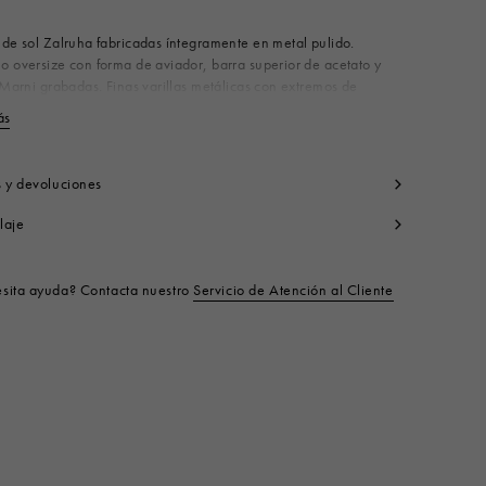
de sol Zalruha fabricadas íntegramente en metal pulido.
 oversize con forma de aviador, barra superior de acetato y
 Marni grabadas. Finas varillas metálicas con extremos de
o transparente. Logotipo blanco de Marni impreso en las lentes.
ás
Ver menos
n Italy
terial: 70% Metal 10% Acetato 20% Nylon
o de producto:
EWME00106M0H390001M35
s y devoluciones
laje
sita ayuda? Contacta nuestro
Servicio de Atención al Cliente