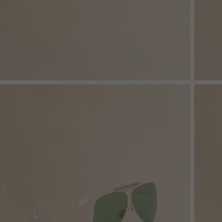
Denim
Shop By 
Shop By Look