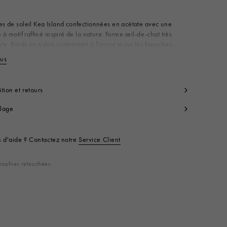
Disponible à partir de
es de soleil Kea Island confectionnées en acétate avec une
on à motif raffiné inspiré de la nature. Forme œil-de-chat très
te. Bords en nylon contrastant à l’avant et sur les branches.
 d’une inscription Marni dorée. Made in Italy
lus
Voir moins
 100% AC
nce produit:
EWME0020A1H380011O12
tion et retours
lage
n d'aide ? Contactez notre
Service Client
raphies retouchées