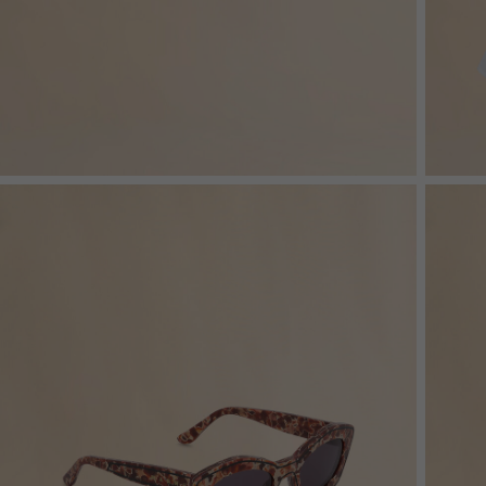
Denim
Shop By 
Shop By Look