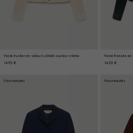
Denim
Shop By 
Shop By Look
Veste trucker en velours côtelé couleur crème
Veste froncée en t
1495 €
1450 €
Nouveautés
Nouveautés