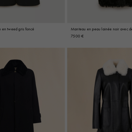
 en tweed gris foncé
Manteau en peau lainée noir avec dét
block
7500 €