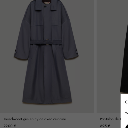
C
W
Trench-coat gris en nylon avec ceinture
Pantalon de trava
2200 €
695 €