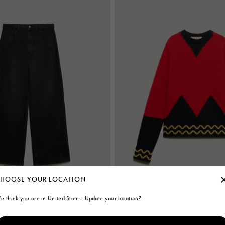
HOOSE YOUR LOCATION
e think you are in United States. Update your location?
il oversize en denim noir
Pull en laine rouge avec incrustatio
995 €