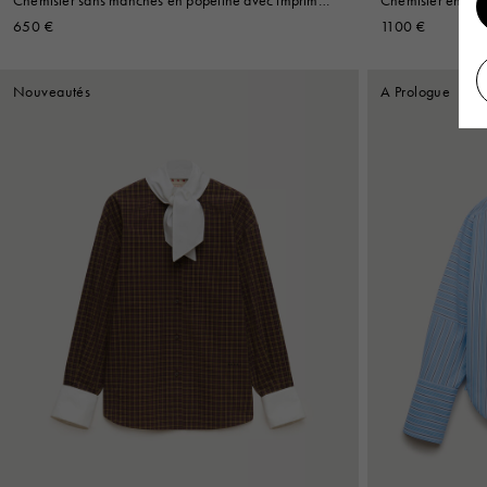
Pop Flowers
650 €
1100 €
Nouveautés
A Prologue