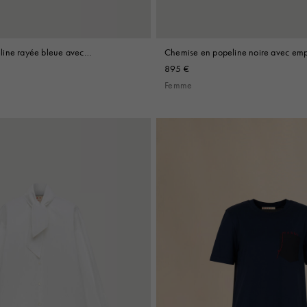
line rayée bleue avec
Chemise en popeline noire avec em
stron
plastron contrasté
895 €
Femme