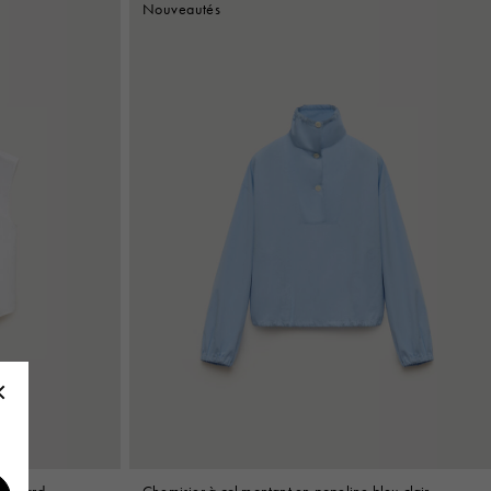
Nouveautés
foulard
Chemisier à col montant en popeline bleu clair