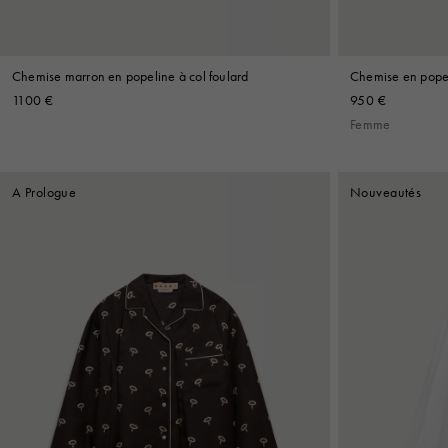
Chemise marron en popeline à col foulard
Chemise en pope
empiècement pla
1100 €
950 €
Femme
A Prologue
Nouveautés