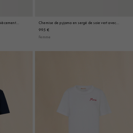
piècement
Chemise de pyjama en sergé de soie vert avec
imprimé floral
995 €
Femme