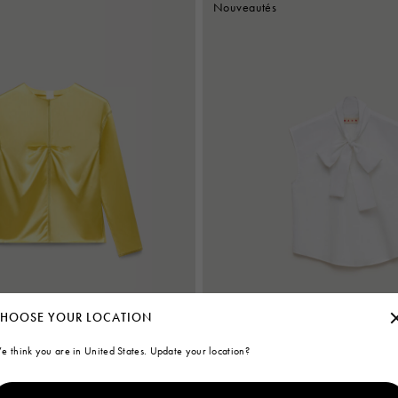
Nouveautés
HOOSE YOUR LOCATION
e think you are in United States. Update your location?
n jaune avec coutures contrastées
Chemisier en popeline blanche avec 