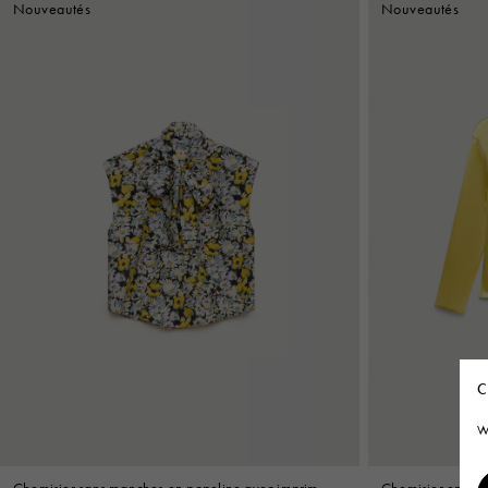
Nouveautés
Nouveautés
C
W
Chemisier sans manches en popeline avec imprimé
Chemisier en sati