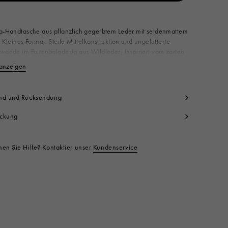
Ab den verfügbar
ea-Handtasche aus pflanzlich gegerbtem Leder mit seidenmattem
. Kleines Format. Steife Mittelkonstruktion und ungefütterte
wände im Faltenbalgdesig aus Wildleder, inspiriert vom zarten
n einer Knospe. Rohrförmige Henkel und abnehmbarer
anzeigen
Weniger anzeigen
erriemen mit seitlichen D-Ringen und Karabinern. Mit
eprägtem Marni-Logo auf der Vorderseite. Verschluss mit
zug und Hakenverschluss. Innenfutter aus weichem Material mit
nd und Rücksendung
s-Effekt. Made in Italy
rper: 100% Büffel
ckung
ntrast: 100% Rindsleder
tter: 95% Polyester 5% Polyurethan
eine Metallteile: 100% Messing
en Sie Hilfe? Kontaktier unser
Kundenservice
eine Metallteile: 100% Zama
ktcode:
SBMP0223A3P910500B36