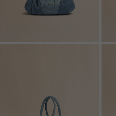
Denim
Shop By 
Shop By Look