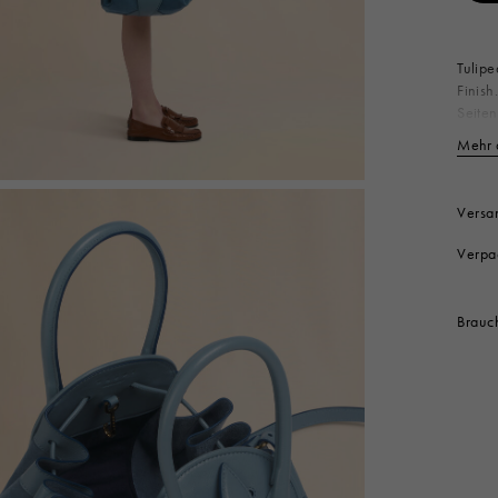
Look
Hüte
Stiefel
Weitere Accessoires
Tulip
Finish
Seiten
Öffne
Mehr 
Schult
heissg
Kordel
Versa
Velour
Ko
Verpa
Ko
Fu
Kl
Brauch
Kl
Produ