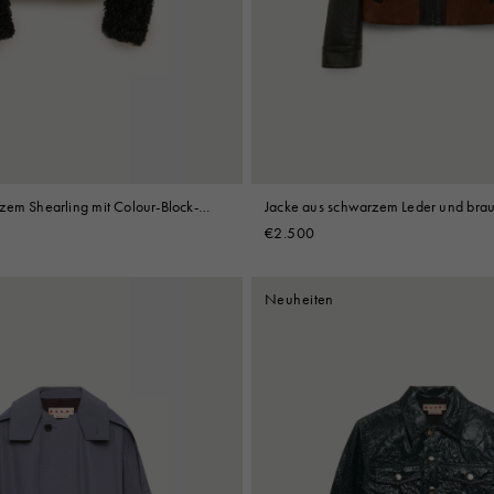
Look
Hüte
Stiefel
Weitere Accessoires
zem Shearling mit Colour-Block-
Jacke aus schwarzem Leder und bra
€2.500
Neuheiten