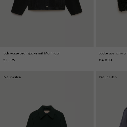
Denim
Shop By 
Shop By Look
Schwarze Jeansjacke mit Martingal
Jacke aus schwar
Details
€1.195
€4.800
Neuheiten
Neuheiten