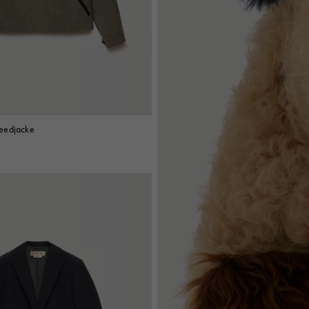
Look
Hüte
Stiefel
Weitere Accessoires
eedjacke