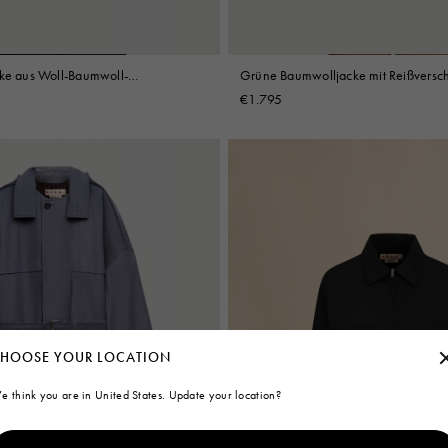
cke aus Woll-Baumwoll-
Grüne Baumwolljacke mit Reißversch
€1.795
HOOSE YOUR LOCATION
e think you are in United States. Update your location?