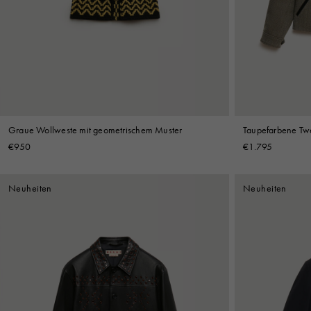
Denim
Shop By 
Shop By Look
Graue Wollweste mit geometrischem Muster
Taupefarbene Tw
€950
€1.795
Neuheiten
Neuheiten