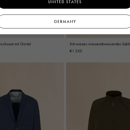
UNITED STATES
GERMANY
nchcoat mit Gürtel
Schwarzes wasserabweisendes Sakko
€1.350