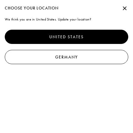
Mit einem persönlichen Konto erhalten Sie Ihre Einkäufe per kostenloser Stand
Fortfahren ohne Akzeptieren
CHOOSE YOUR LOCATION
Marni
We think you are in United States. Update your location?
Cookies
0
Um den Nutzern eine bessere Erfahrung zu bieten, verwendet diese
Website Cookies und ähnliche Technologien. Indem Sie auf „Alle
UNITED STATES
akzeptieren“ klicken, stimmen Sie ihrer Verwendung zu. Wenn Sie mehr
erfahren oder Ihre Einstellungen ändern möchten, klicken Sie bitte auf
„Cookies verwalten“ oder lesen Sie unsere
Cookie-
und
Datenschutzrichtlinien.
.
GERMANY
Cookies verwalten
Alle akzeptieren
Konto