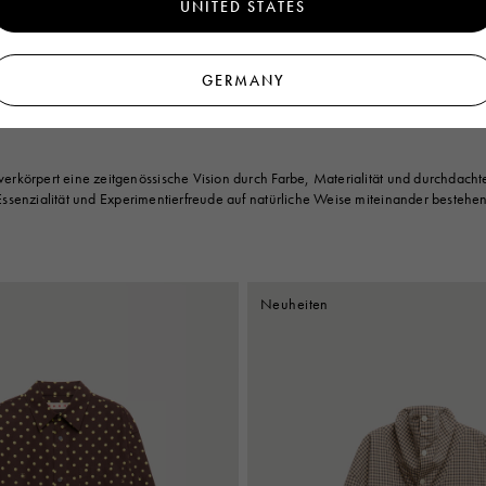
UNITED STATES
€450
GERMANY
erkörpert eine zeitgenössische Vision durch Farbe, Materialität und durchdachte
Essenzialität und Experimentierfreude auf natürliche Weise miteinander bestehen
Neuheiten