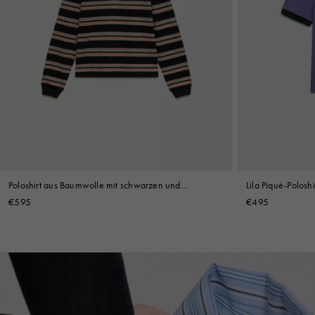
Poloshirt aus Baumwolle mit schwarzen und
Lila Piqué-Polosh
hellgrünen Streifen
€595
€495