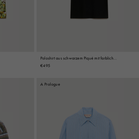
Poloshirt aus schwarzem Piqué mit farblich
abgesetzten Rändern
€495
A Prologue