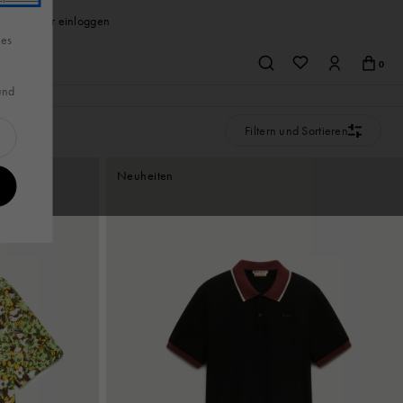
stellen oder einloggen
ies
f Marni
0
nd
Schmuck
s
Sneakers
Sneakers
Filtern und Sortieren
Hemden & T-
Taschen
ansehen
Schmuck
Alle Produkte ansehen
Shirts
Neuheiten
Ohrringe
Halsketten & Anhänger
Armbänder
en
Broschen
Ringe
oires