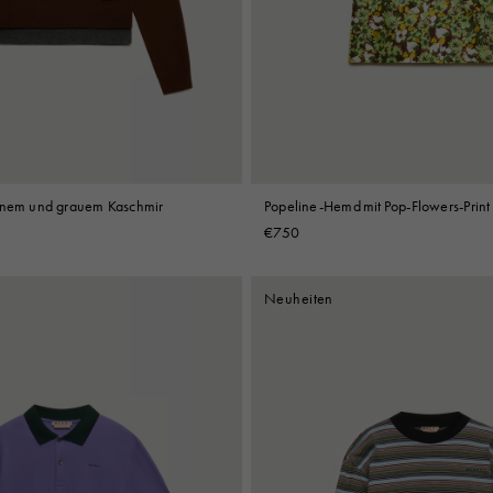
Look
Hüte
Stiefel
Weitere Accessoires
aunem und grauem Kaschmir
Popeline-Hemd mit Pop-Flowers-Print
€750
Neuheiten