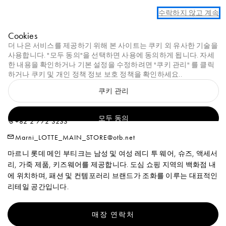
Marni
수락하지 않고 계속
0
Cookies
Homepage
Stores
MARNI Lotte Main
더 나은 서비스를 제공하기 위해 본 사이트는 쿠키 외 유사한 기술을
사용합니다. "모두 동의"을 선택하면 사용에 동의하게 됩니다. 자세
한 내용을 확인하거나 기본 설정을 수정하려면 "쿠키 관리"
를 클릭
MARNI LOTTE MAIN
하거나 쿠키 및 개인
정책
정보 보호 정책을 확인하세요.
.
쿠키 관리
2F, 81, Namdaemun-ro, Jung-gu, Seoul, Republic of Korea Seoul,
04533
모두 동의
+82 2 772 3233
Marni_LOTTE_MAIN_STORE@otb.net
마르니 롯데 메인 부티크는 남성 및 여성 레디 투 웨어, 슈즈, 액세서
리, 가죽 제품, 키즈웨어를 제공합니다. 도심 쇼핑 지역의 백화점 내
에 위치하며, 패션 및 컨템포러리 브랜드가 조화를 이루는 대표적인
리테일 공간입니다.
매장 연락처