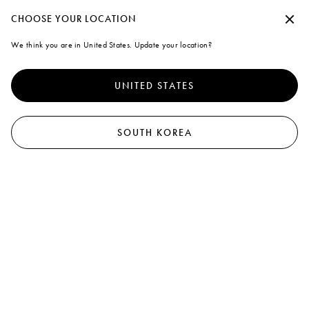
Marni
수락하지 않고 계속
CHOOSE YOUR LOCATION
0
모든 제품 보기
참 & 키링
벨트
선글라스
스카프
양말
모자
기타 액세서리
We think you are in United States. Update your location?
Cookies
10
results
필터와 분류
더 나은 서비스를 제공하기 위해 본 사이트는 쿠키 외 유사한 기술을
사용합니다. "모두 동의"을 선택하면 사용에 동의하게 됩니다. 자세
UNITED STATES
한 내용을 확인하거나 기본 설정을 수정하려면 "쿠키 관리"
를 클릭
하거나 쿠키 및 개인
정책
정보 보호 정책을 확인하세요.
.
쿠키 관리
SOUTH KOREA
모두 동의
그레이 부클레 알파카 스카프
프린지 디테일 블루 브러시드 알