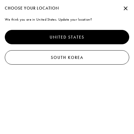
Marni
수락하지 않고 계속
CHOOSE YOUR LOCATION
0
모든 제품 보기
핸드백
쇼핑백
숄더백
We think you are in United States. Update your location?
Cookies
97
results
필터와 분류
더 나은 서비스를 제공하기 위해 본 사이트는 쿠키 외 유사한 기술을
사용합니다. "모두 동의"을 선택하면 사용에 동의하게 됩니다. 자세
UNITED STATES
한 내용을 확인하거나 기본 설정을 수정하려면 "쿠키 관리"
를 클릭
하거나 쿠키 및 개인
정책
정보 보호 정책을 확인하세요.
.
쿠키 관리
SOUTH KOREA
모두 동의
Pod Bag
Tulipea Bag