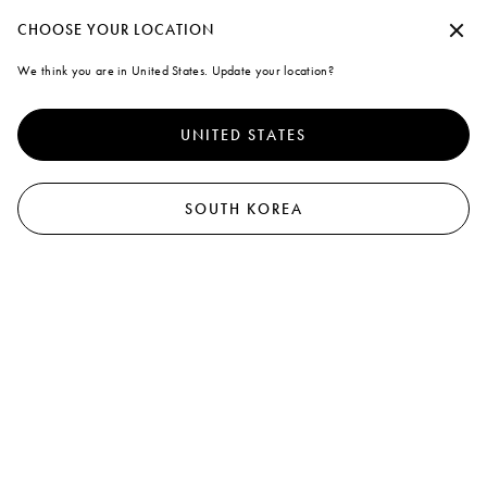
Marni
수락하지 않고 계속
CHOOSE YOUR LOCATION
0
We think you are in United States. Update your location?
Cookies
더 나은 서비스를 제공하기 위해 본 사이트는 쿠키 외 유사한 기술을
사용합니다. "모두 동의"을 선택하면 사용에 동의하게 됩니다. 자세
UNITED STATES
한 내용을 확인하거나 기본 설정을 수정하려면 "쿠키 관리"
를 클릭
하거나 쿠키 및 개인
정책
정보 보호 정책을 확인하세요.
.
쿠키 관리
SOUTH KOREA
모두 동의