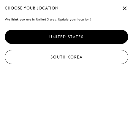
Marni
수락하지 않고 계속
CHOOSE YOUR LOCATION
0
모든 제품 보기
드레스
탑 및 셔츠& 티셔츠
스웨트셔츠
니트웨어
코트 & 
We think you are in United States. Update your location?
Cookies
24
results
필터와 분류
더 나은 서비스를 제공하기 위해 본 사이트는 쿠키 외 유사한 기술을
사용합니다. "모두 동의"을 선택하면 사용에 동의하게 됩니다. 자세
UNITED STATES
한 내용을 확인하거나 기본 설정을 수정하려면 "쿠키 관리"
를 클릭
신제품
신제품
하거나 쿠키 및 개인
정책
정보 보호 정책을 확인하세요.
.
쿠키 관리
SOUTH KOREA
모두 동의
크림 코듀로이 트러커 재킷
그린 울 캐시미어 코트