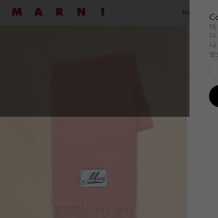
Marni
Marni Vocab
Co
더
다
쇼핑하기
쇼핑하기
레디 투 웨어
레디 투 웨어
패밀
가방
하
세일
새로운 도착
여성
남성
핸드백
나
보
쇼핑하기
Summer Wardrobe
쇼핑하기
Summer Wardrobe
레디 투 웨어
모든 제품 보기
레디 투 웨어
모든 제품 보기
패밀
Pod Ba
가방
모든
하
Wi
오케이전웨어
오케이전웨어
드레스
셔츠
Tulipe
Pod 
Su
Essentials
Essentials
탑 및 셔츠& 티셔츠
스웨트셔츠 & 티
Tropica
Tulip
Tu
스웨트셔츠
니트웨어
Museo
Tropi
니트웨어
코트 & 재킷
Muse
코트 & 재킷
팬츠
핸드
스커트
세트
쇼핑
팬츠
Denim
숄더
세트
Shop By Look