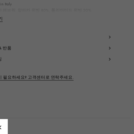
n Italy
차 패브릭: 알파카 위빙 80%, 폴리아미드 위빙 20%
코드:
SCMC0059Y0UTW91800C13
기
간략히 보기
& 반품
징
이 필요하세요? 고객센터로 연락주세요.