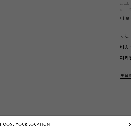
Made i
1
제품 
더 보
寸法
배송 
패키
도움
Homepage
여성
액세서리
스카프
HOOSE YOUR LOCATION