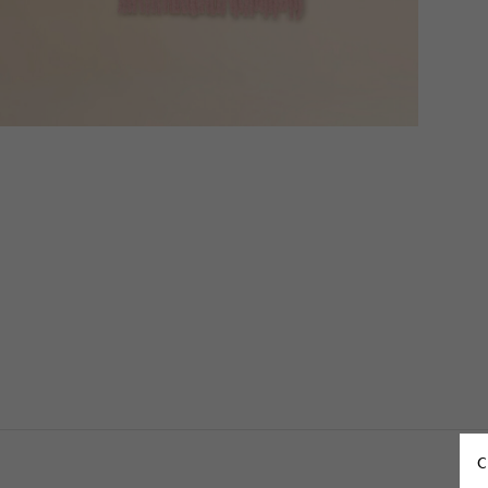
Denim
Shop By Look
C