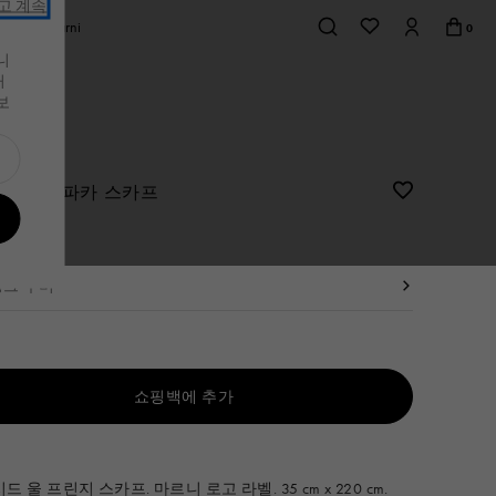
고 계속
mos of Marni
0
니
거
가죽 소품
가죽 소품
s
스니커즈
스니커즈
보
셔츠 & 티셔츠
가방
 보기
가죽 소품
전체상품
가죽 소품
전체상품
이단 접이 지갑
이단 접이 지갑
 핑크 알파카 스카프
삼단 접이 지갑
삼단 접이 지갑
0,000
릿
지갑
지갑
핑크 구미
액세서리
카드 지갑
액세서리
쇼핑백에 추가
부터 가능
드 울 프린지 스카프. 마르니 로고 라벨. 35 cm x 220 cm.