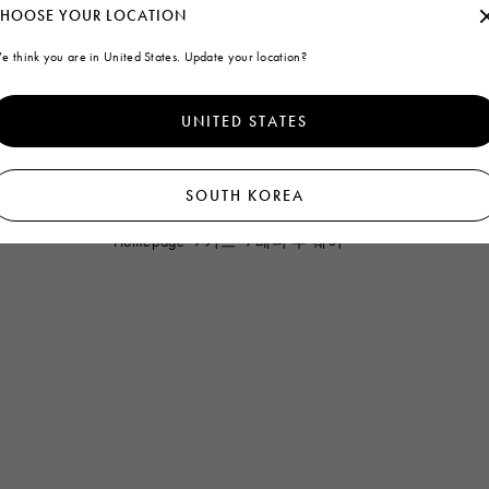
HOOSE YOUR LOCATION
e think you are in United States. Update your location?
UNITED STATES
SOUTH KOREA
Homepage
키즈
레디 투 웨어