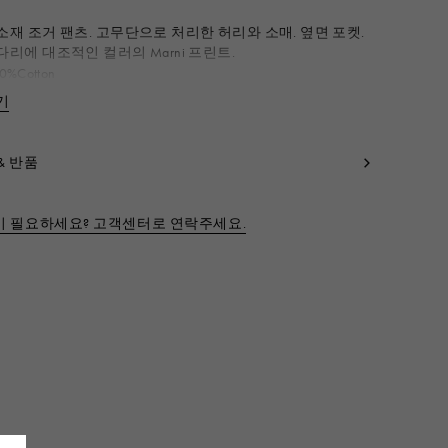
소재 조거 팬츠. 고무단으로 처리한 허리와 소매. 옆면 포켓.
다리에 대조적인 컬러의 Marni 프린트.
0%Cotton
코드:
M01218M00V00M900
기
간략히 보기
& 반품
이 필요하세요? 고객센터로 연락주세요.