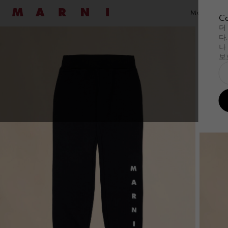
Marni
Marni Vocab
Co
더
다
쇼핑하기
쇼핑하기
레디 투 웨어
레디 투 웨어
패밀
가방
하
세일
새로운 도착
여성
남성
핸드백
나
보
쇼핑하기
Summer Wardrobe
쇼핑하기
Summer Wardrobe
레디 투 웨어
모든 제품 보기
레디 투 웨어
모든 제품 보기
패밀
Pod Ba
가방
모든
하
Wi
오케이전웨어
오케이전웨어
드레스
셔츠
Tulipe
Pod 
Su
Essentials
Essentials
탑 및 셔츠& 티셔츠
스웨트셔츠 & 티
Tropica
Tulip
Tu
스웨트셔츠
니트웨어
Museo
Tropi
니트웨어
코트 & 재킷
Muse
코트 & 재킷
팬츠
핸드
스커트
세트
쇼핑
팬츠
Denim
숄더
세트
Shop By Look