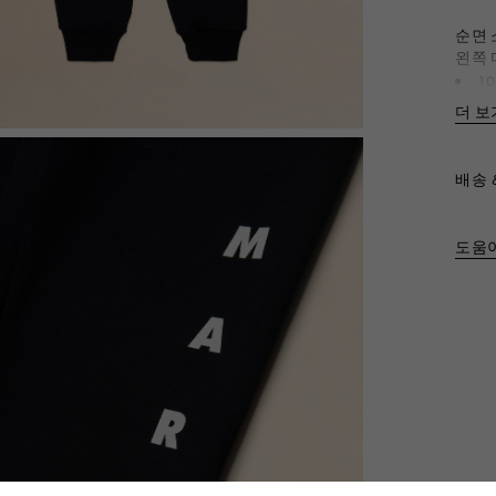
순면 
왼쪽 
10
제품 
더 보
배송 
도움