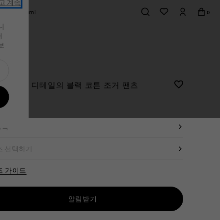
고 계속
mos of Marni
0
니
거
가죽 소품
가죽 소품
s
스니커즈
스니커즈
보
셔츠 & 티셔츠
가방
 보기
가죽 소품
전체상품
가죽 소품
전체상품
이단 접이 지갑
이단 접이 지갑
ni 프린트 디테일의 블랙 코튼 조거 팬츠
삼단 접이 지갑
삼단 접이 지갑
0,000
릿
지갑
지갑
블랙
액세서리
카드 지갑
즈
즈 선택하기
액세서리
즈 가이드
알림받기
부터 가능