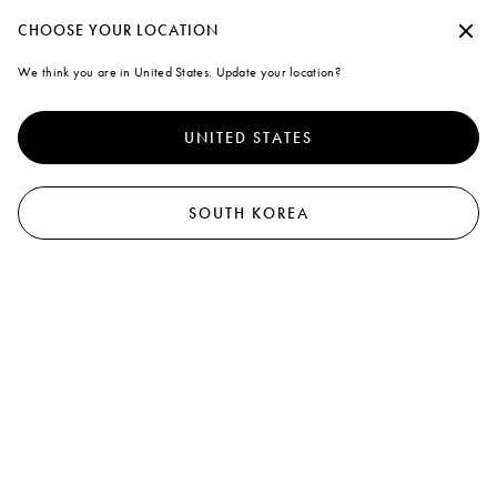
Marni
수락하지 않고 계속
CHOOSE YOUR LOCATION
0
We think you are in United States. Update your location?
Cookies
더 나은 서비스를 제공하기 위해 본 사이트는 쿠키 외 유사한 기술을
사용합니다. "모두 동의"을 선택하면 사용에 동의하게 됩니다. 자세
UNITED STATES
한 내용을 확인하거나 기본 설정을 수정하려면 "쿠키 관리"
를 클릭
하거나 쿠키 및 개인
정책
정보 보호 정책을 확인하세요.
.
쿠키 관리
SOUTH KOREA
모두 동의