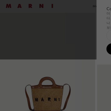
Marni
Marni Vocab
Co
더
다
쇼핑하기
쇼핑하기
레디 투 웨어
레디 투 웨어
패밀
가방
하
세일
새로운 도착
여성
남성
핸드백
나
보
쇼핑하기
Summer Wardrobe
쇼핑하기
Summer Wardrobe
레디 투 웨어
모든 제품 보기
레디 투 웨어
모든 제품 보기
패밀
Pod Ba
가방
모든
하
Wi
오케이전웨어
오케이전웨어
드레스
셔츠
Tulipe
Pod 
Su
Essentials
Essentials
탑 및 셔츠& 티셔츠
스웨트셔츠 & 티
Tropica
Tulip
Tu
스웨트셔츠
니트웨어
Museo
Tropi
니트웨어
코트 & 재킷
Muse
코트 & 재킷
팬츠
핸드
스커트
세트
쇼핑
팬츠
Denim
숄더
세트
Shop By Look