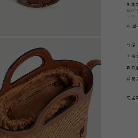
라피아
부에 
메탈 디
바
더 보
나
대
안
寸法
메
배송 
제품 
패키
제품 
도움