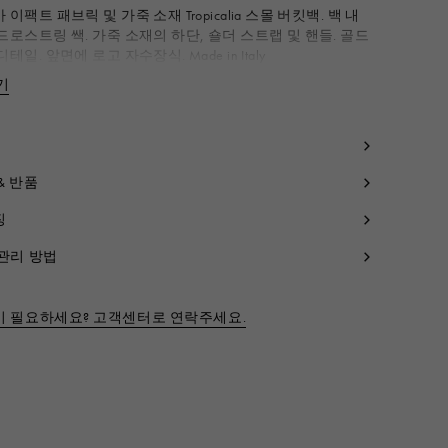
 이팩트 패브릭 및 가죽 소재 Tropicalia 스몰 버킷백. 백 내
드로스트링 쌕. 가죽 소재의 하단, 숄더 스트랩 및 핸들. 골드
테일. 앞면에 로고 자수장식. Made in Italy
디: 코튼 52%, 폴리아미드
기
간략히 보기
일론 48%
비: 송아지가죽 100%
감: 코튼 100%
탈릭 파트: 브라스 100%
& 반품
코드:
SCMP0056Q1P386000M50
징
관리 방법
이 필요하세요? 고객센터로 연락주세요.