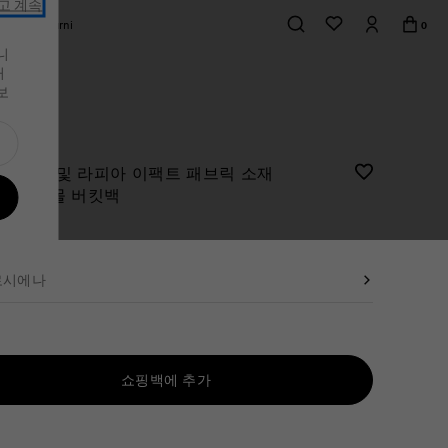
고 계속
mos of Marni
0
니
거
가죽 소품
가죽 소품
s
스니커즈
스니커즈
보
셔츠 & 티셔츠
가방
 보기
가죽 소품
전체상품
가죽 소품
전체상품
이단 접이 지갑
이단 접이 지갑
운 가죽 및 라피아 이팩트 패브릭 소재
삼단 접이 지갑
삼단 접이 지갑
picalia 스몰 버킷백
370,000
릿
지갑
지갑
액세서리
카드 지갑
로시에나
액세서리
쇼핑백에 추가
부터 가능