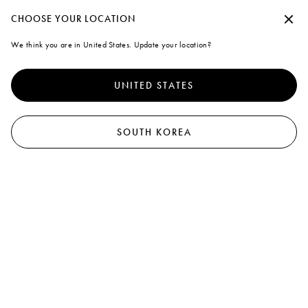
Marni
수락하지 않고 계속
CHOOSE YOUR LOCATION
0
We think you are in United States. Update your location?
Cookies
더 나은 서비스를 제공하기 위해 본 사이트는 쿠키 외 유사한 기술을
사용합니다. "모두 동의"을 선택하면 사용에 동의하게 됩니다. 자세
UNITED STATES
한 내용을 확인하거나 기본 설정을 수정하려면 "쿠키 관리"
를 클릭
하거나 쿠키 및 개인
정책
정보 보호 정책을 확인하세요.
.
쿠키 관리
SOUTH KOREA
모두 동의