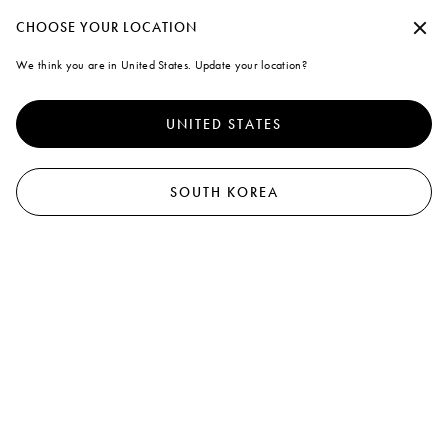
Marni
수락하지 않고 계속
CHOOSE YOUR LOCATION
0
We think you are in United States. Update your location?
Cookies
더 나은 서비스를 제공하기 위해 본 사이트는 쿠키 외 유사한 기술을
사용합니다. "모두 동의"을 선택하면 사용에 동의하게 됩니다. 자세
UNITED STATES
한 내용을 확인하거나 기본 설정을 수정하려면 "쿠키 관리"
를 클릭
하거나 쿠키 및 개인
정책
정보 보호 정책을 확인하세요.
.
쿠키 관리
SOUTH KOREA
모두 동의