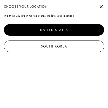
Marni
수락하지 않고 계속
CHOOSE YOUR LOCATION
0
We think you are in United States. Update your location?
Cookies
더 나은 서비스를 제공하기 위해 본 사이트는 쿠키 외 유사한 기술을
사용합니다. "모두 동의"을 선택하면 사용에 동의하게 됩니다. 자세
UNITED STATES
한 내용을 확인하거나 기본 설정을 수정하려면 "쿠키 관리"
를 클릭
하거나 쿠키 및 개인
정책
정보 보호 정책을 확인하세요.
.
쿠키 관리
SOUTH KOREA
모두 동의