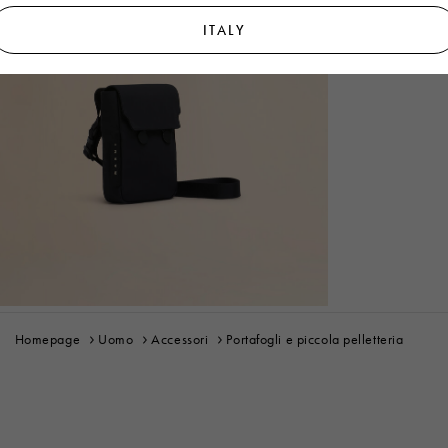
ITALY
Homepage
Uomo
Accessori
Portafogli e piccola pelletteria