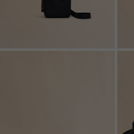
Denim
Shop By 
Shop By Look