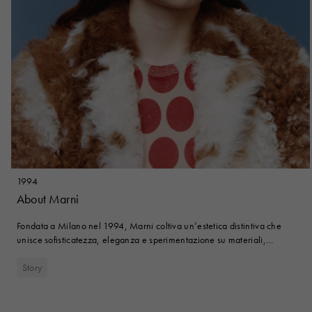
Denim
Shop By 
Shop By Look
1994
About Marni
Fondata a Milano nel 1994, Marni coltiva un’estetica distintiva che
unisce sofisticatezza, eleganza e sperimentazione su materiali,
silhouette e colori.
Story