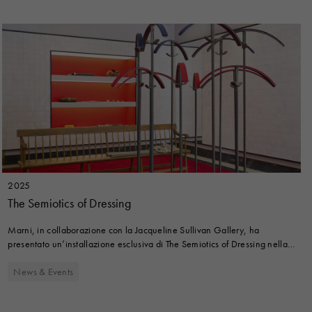
2025
The Semiotics of Dressing
Marni, in collaborazione con la Jacqueline Sullivan Gallery, ha
presentato un’installazione esclusiva di
The Semiotics of Dressing
nella
nuova boutique del Design District inaugurata di recente durante la
Miami Art Week.
News & Events