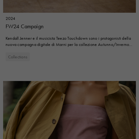
2024
FW24 Campaign
Kendall Jenner e il musicista Teezo Touchdown sono i protagonisti della
nuova campagna digitale di Marni per la collezione Autunno/Inverno
2024, fotografata da Colin Dodgson nella luce dorata della periferia di
Los Angeles.
Collections