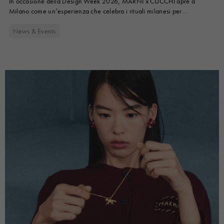
In occasione della Design Week 2026, MARNI x CUCCHI apre a
Look
Stivali
Milano come un’esperienza che celebra i rituali milanesi per
Altri accessori
eccellenza.
News & Events