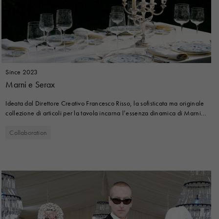
Since 2023
Marni e Serax
Ideata dal Direttore Creativo Francesco Risso, la sofisticata ma originale
collezione di articoli per la tavola incarna l’essenza dinamica di Marni,
con l’intenzione di vivacizzare la mise en place grazie alla sua singolare
eleganza ed energia giocosa.
Collaboration