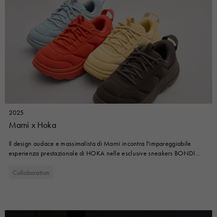
2025
Marni x Hoka
Il design audace e massimalista di Marni incontra l'impareggiabile
esperienza prestazionale di HOKA nelle esclusive sneakers BONDI
B3LS, progettate in collaborazione e il cui lancio è previsto per questa
primavera. Disponibile in quattro tonalità distinte - Poinciana (rosso),
Collaboration
Bracken (carbone), Tourmaline (blu) e Straw (beige) - questa
collaborazione riflette lo spirito condiviso di creatività e funzionalità che
caratterizza entrambi i brand.