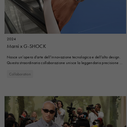
2024
Marni x G-SHOCK
Nasce un’opera d’arte dell’innovazione tecnologica e dell’alto design.
Questa straordinaria collaborazione unisce la leggendaria precisione di
G-SHOCK con l’estetica audace e d’avanguardia di Marni, per un
orologio che ridefinisce i confini del lusso e della resilienza.
Collaboration