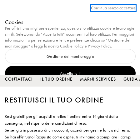
Crea un account personale o accedi per beneficiare della spedizione standar
Continua senza accettare
Marni
Cookies
0
Per offrirti una migliore esperienza, questo sito utilizza cookie e tecnologie
simili. Selezionando "Accetta tutti" acconsenti al loro utilizzo. Per maggiori
SERVIZIO CLIENTI
informazioni o per selezionare le tue preferenze clicca su "Gestione del
monitoraggio" o leggi la nostra
Cookie Policy
e
Privacy Policy
.
Gestione del monitoraggio
Accetta tutti
CONTATTACI
IL TUO ORDINE
MARNI SERVICES
GUIDA 
RESTITUISCI IL TUO ORDINE
Resi gratuiti per gli acquisti effettuati online entro 14 giorni dalla
consegna, nel rispetto delle condizioni di reso.
Se sei già in possesso di un account, accedi per gestire la tua richiesta.
Se hai effettuato l’acquisto come ospite, ti invitiamo a compilare i campi