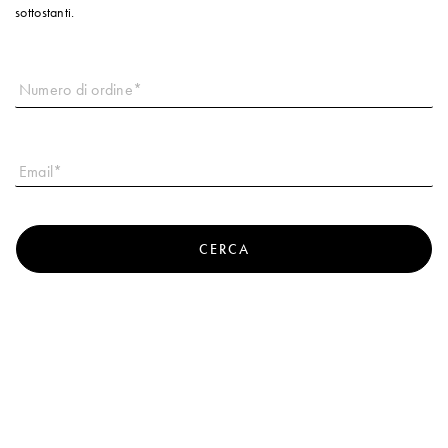
sottostanti.
Account
Visualizza carrello
Wishlist
CERCA