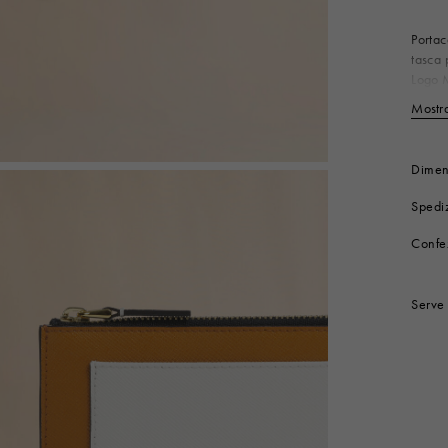
Look
Stivali
Altri accessori
Portac
tasca 
Logo M
Co
Mostra
Fo
Mi
Mi
Dimen
Codice
Spediz
Confe
Serve 