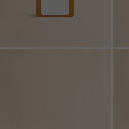
Denim
Shop By 
Shop By Look