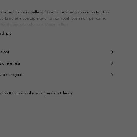
arte realizzato in pelle saffiano in tre tonalità a contrasto. Una
portamonete con zip e quattro scomparti posteriori per carte.
arni stampato color oro. Made in Italy
rpo: 100% Pelle Bovina
 di più
Mostra di meno
dera: 95% Cotone 5% Acrilica
nuteria Metallica: 100% Ottone
nuteria Metallica 1: 100% Zama
sioni
 prodotto:
PFMO0025U7LV520ZP058
ione e resi
zione regalo
aiuto? Contatta il nostro
Servizio Clienti